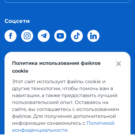
Соцсети
Политика использования файлов
© 2026 Meest Shopping
доставка покупок с интернет
cookie
магазинов мира в Украину.
Все права защищены
Этот сайт использует файлы cookie и
другие технологии, чтобы помочь вам в
Политика конфиденциальности
навигации, а также предоставить лучший
Публичная оферта
пользовательский опыт. Оставаясь на
Условия пользования сервисом выкупа товаров
сайте, вы соглашаетесь с использованием
файлов. Для получения дополнительной
информации ознакомьтесь с
Политикой
конфиденциальности
.