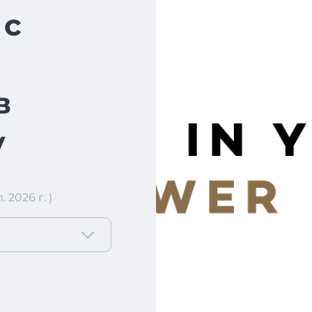
 с
в
у
2026 г. )