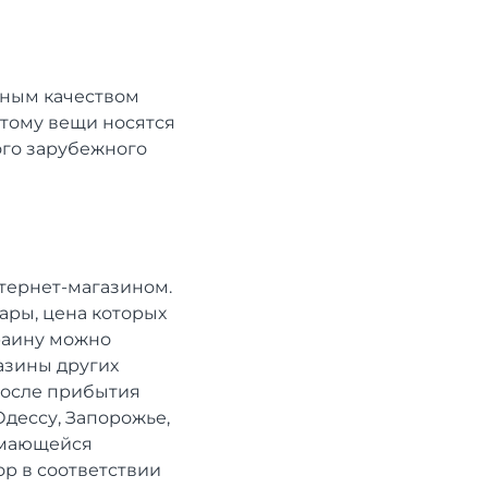
чным качеством
этому вещи носятся
ого зарубежного
нтернет-магазином.
ары, цена которых
краину можно
газины других
После прибытия
Одессу, Запорожье,
имающейся
ор в соответствии