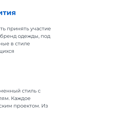
ития
ть принять участие
 бренд одежды, под
ые в стиле
щихся
менный стиль с
лям. Каждое
ским проектом. Из