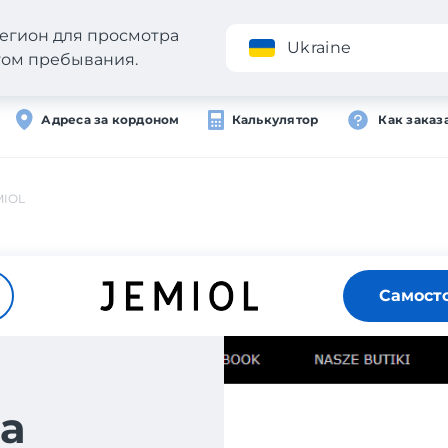
егион для просмотра
Приложение
Ukraine
стом пребывания.
Адреса за кордоном
Калькулятор
Как заказ
MIOL
Самост
а