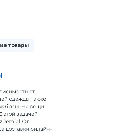
ие товары
l
ависимости от
щей одежды также
ы выбранные вещи
С этой задачей
 Jemiol. От
са доставки онлайн-