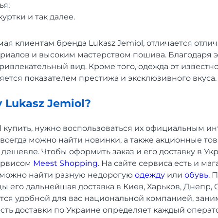
ья;
уртки и так далее.
ая клиентам бренда Lukasz Jemiol, отличается отли
риалов и высоким мастерством пошива. Благодаря 
ривлекательный вид. Кроме того, одежда от известн
яется показателем престижа и эксклюзивного вкуса.
у Lukasz Jemiol?
l купить, нужно воспользоваться их официальным и
всегда можно найти новинки, а также акционные тов
 дешевле. Чтобы оформить заказ и его доставку в У
ервисом
Meest Shopping
. На сайте сервиса есть и ма
е можно найти разную недорогую
одежду
или
обувь
. 
цы его дальнейшая доставка в Киев, Харьков, Днепр, 
тся удобной для вас национальной компанией, зан
сть доставки по Украине определяет каждый операт