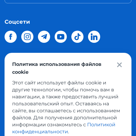
Соцсети
Политика использования файлов
© 2026 Meest Shopping
доставка покупок с интернет
cookie
магазинов мира в Украину.
Все права защищены
Этот сайт использует файлы cookie и
другие технологии, чтобы помочь вам в
Политика конфиденциальности
навигации, а также предоставить лучший
Публичная оферта
пользовательский опыт. Оставаясь на
Условия пользования сервисом выкупа товаров
сайте, вы соглашаетесь с использованием
файлов. Для получения дополнительной
информации ознакомьтесь с
Политикой
конфиденциальности
.