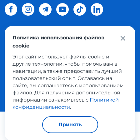
Политика использования файлов
© 2026 Meest Shopping
доставка покупок с интернет
cookie
магазинов мира в Украину.
Все права защищены
Этот сайт использует файлы cookie и
другие технологии, чтобы помочь вам в
Политика конфиденциальности
навигации, а также предоставить лучший
Публичная оферта
пользовательский опыт. Оставаясь на
Условия пользования сервисом выкупа товаров
сайте, вы соглашаетесь с использованием
файлов. Для получения дополнительной
информации ознакомьтесь с
Политикой
конфиденциальности
.
Платежные системы:
Принять