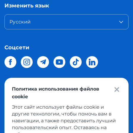
Изменить язык
Русский
Соцсети
Политика использования файлов
© 2026 Meest Shopping
доставка покупок с интернет
cookie
магазинов мира в Украину.
Все права защищены
Этот сайт использует файлы cookie и
другие технологии, чтобы помочь вам в
Политика конфиденциальности
навигации, а также предоставить лучший
Публичная оферта
пользовательский опыт. Оставаясь на
Условия пользования сервисом выкупа товаров