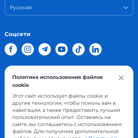
Русский
Соцсети
Политика использования файлов
© 2026 Meest Shopping
доставка покупок с интернет
cookie
магазинов мира в Украину.
Все права защищены
Этот сайт использует файлы cookie и
другие технологии, чтобы помочь вам в
Политика конфиденциальности
навигации, а также предоставить лучший
Публичная оферта
пользовательский опыт. Оставаясь на
Условия пользования сервисом выкупа товаров
сайте, вы соглашаетесь с использованием
файлов. Для получения дополнительной