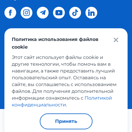
Политика использования файлов
© 2026 Meest Shopping
доставка покупок с интернет
cookie
магазинов мира в Украину.
Все права защищены
Этот сайт использует файлы cookie и
другие технологии, чтобы помочь вам в
Политика конфиденциальности
навигации, а также предоставить лучший
Публичная оферта
пользовательский опыт. Оставаясь на
Условия пользования сервисом выкупа товаров
сайте, вы соглашаетесь с использованием
файлов. Для получения дополнительной
информации ознакомьтесь с
Политикой
конфиденциальности
.
Платежные системы:
Принять