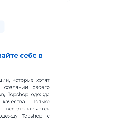
айте себе в
ин, которые хотят
 создании своего
ов, Topshop одежда
ачества. Только
– все это является
одежду Topshop с