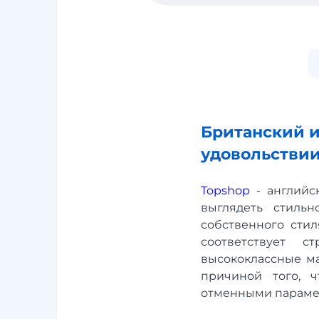
Британский и
удовольстви
Topshop
- английс
выглядеть стиль
собственного стил
соответствует 
высококлассные ма
причиной того, 
отменными парамет