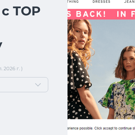
 с TOP
у
2026 г. )