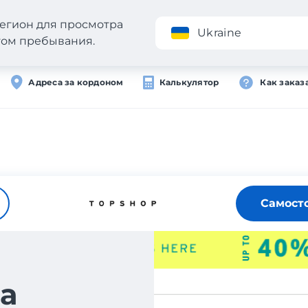
егион для просмотра
Приложение
Ukraine
стом пребывания.
Адреса за кордоном
Калькулятор
Как заказ
Самост
а