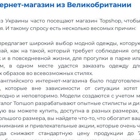
тернет-магазин из Великобритании
з Украины часто посещают магазин Topshop, чтобы
я. И такому спросу есть несколько весомых причин:
предлагает широкий выбор модной одежды, котору
ай, как на такой, который требует соблюдения о
ак и в повседневной жизни, для прогулки в парке ил
м, в одном месте удастся заказать одежду дл
 образов во всевозможных стилях.
английского интернет-магазина было подготовлен
 которые вне зависимости от ситуации хотят 
модно и неповторимо. Модели создаются с учетом 
талог Топшоп разрабатывают опытные стилисты и ди
ую вы можете купить, доступна в разных размерах,
льшого размера, вы найдете что-то, что обогатит ва
нимания и привлекательные акции, которые очень ч
гда снижают стандартную цену продукции до 7