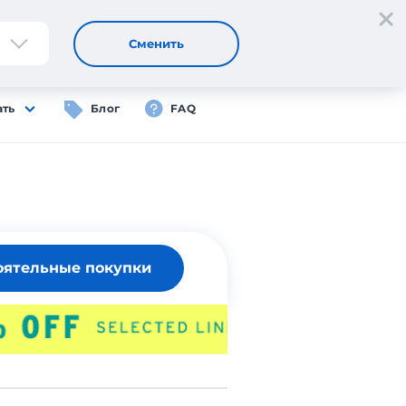
Регистрация
Вход
RU
Сменить
ать
Блог
FAQ
оятельные покупки