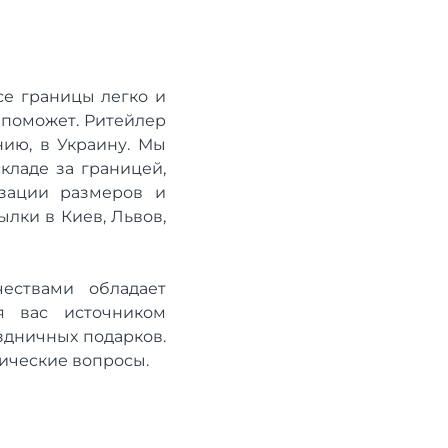
се границы легко и
 поможет. Ритейлер
ию, в Украину. Мы
кладе за границей,
зации размеров и
ылки в Киев, Львов,
чествами обладает
я вас источником
здничных подарков.
нические вопросы.