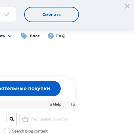
Регистрация
Вход
RU
Сменить
ать
Блог
FAQ
оятельные покупки