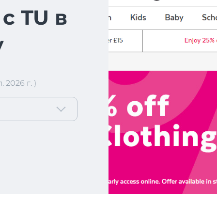
с TU в
у
2026 г. )