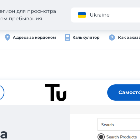
егион для просмотра
Приложение
Ukraine
стом пребывания.
Адреса за кордоном
Калькулятор
Как заказ
Самост
а