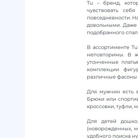
Tu – бренд, кото
чувствовать себ
повседневности. На
довольными. Даже 
подобранного спал
В ассортименте Tu
неповторимы. В ж
утонченные плать
комплекции фигу
различные фасоны 
Для мужчин есть в
Брюки или спортив
кроссовки, туфли, 
Для детей дошко
(новорожденных, м
удобного поиска н