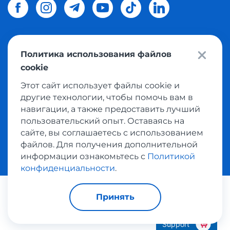
Политика использования файлов
© 2026 Meest Shopping
доставка покупок с интернет
cookie
магазинов мира в Украину.
Все права защищены
Этот сайт использует файлы cookie и
другие технологии, чтобы помочь вам в
Политика конфиденциальности
навигации, а также предоставить лучший
Публичная оферта
пользовательский опыт. Оставаясь на
Условия пользования сервисом выкупа товаров
сайте, вы соглашаетесь с использованием
файлов. Для получения дополнительной
информации ознакомьтесь с
Политикой
конфиденциальности
.
Платежные системы:
Принять
Support