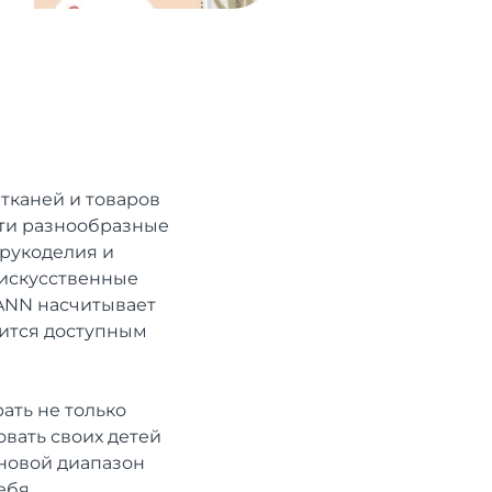
тканей и товаров
йти разнообразные
 рукоделия и
 искусственные
OANN насчитывает
вится доступным
ать не только
овать своих детей
новой диапазон
ебя.