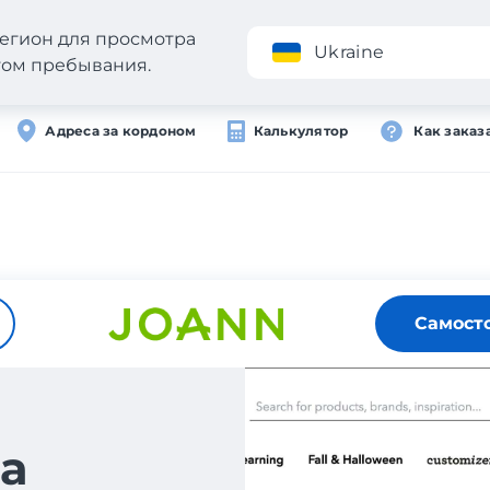
егион для просмотра
Приложение
Ukraine
стом пребывания.
Адреса за кордоном
Калькулятор
Как заказ
Самост
а