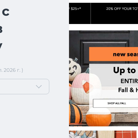
 с
в
у
2026 г. )