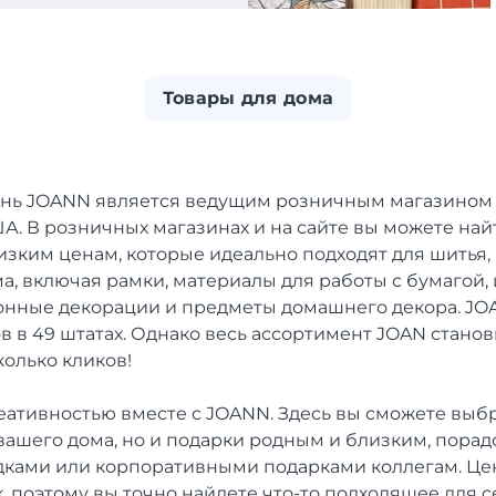
Товары для дома
нь JOANN является ведущим розничным магазином 
ША. В розничных магазинах и на сайте вы можете на
зким ценам, которые идеально подходят для шитья,
а, включая рамки, материалы для работы с бумагой,
зонные декорации и предметы домашнего декора. J
в в 49 штатах. Однако весь ассортимент JOAN стано
колько кликов!
еативностью вместе с JOANN. Здесь вы сможете выбр
ашего дома, но и подарки родным и близким, порад
ками или корпоративными подарками коллегам. Це
 поэтому вы точно найдете что-то подходящее для с