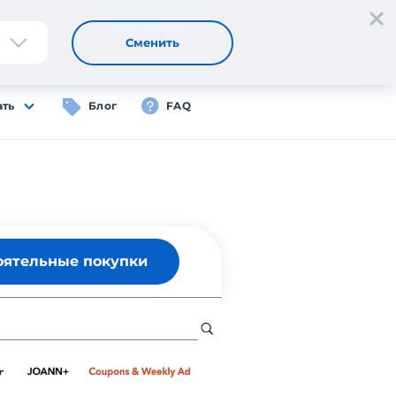
Регистрация
Вход
RU
Сменить
ать
Блог
FAQ
оятельные покупки