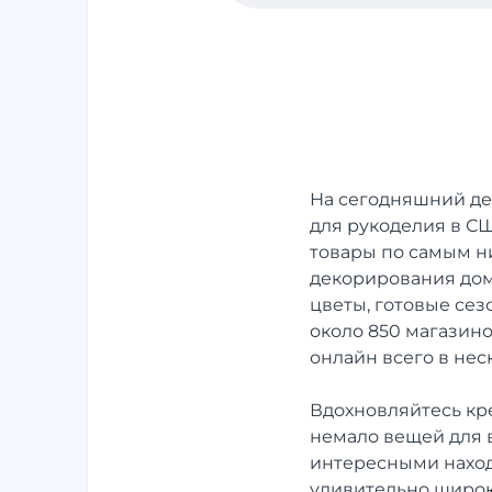
На сегодняшний де
для рукоделия в С
товары по самым ни
декорирования дом
цветы, готовые се
около 850 магазино
онлайн всего в нес
Вдохновляйтесь кр
немало вещей для в
интересными наход
удивительно широк,