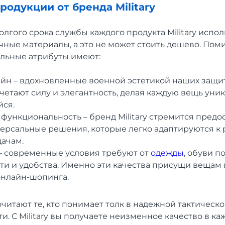
родукции от бренда Military
лгого срока службы каждого продукта Military испол
ные материалы, а это не может стоить дешево. Поми
льные атрибуты имеют:
йн – вдохновленные военной эстетикой наших защи
четают силу и элегантность, делая каждую вещь уни
ся.
функциональность – бренд Military стремится предо
ерсальные решения, которые легко адаптируются к
дачам.
– современные условия требуют от
одежды
, обуви 
ти и удобства. Именно эти качества присущи вещам
онлайн-шопинга.
итают те, кто понимает толк в надежной тактическ
и. С Military вы получаете неизменное качество в ка