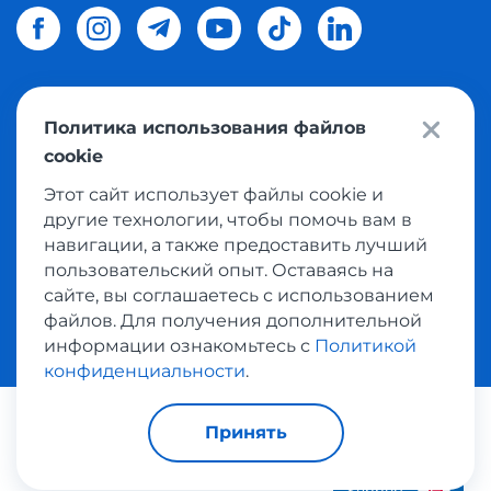
Политика использования файлов
© 2026 Meest Shopping
доставка покупок с интернет
cookie
магазинов мира в Украину.
Все права защищены
Этот сайт использует файлы cookie и
другие технологии, чтобы помочь вам в
Политика конфиденциальности
навигации, а также предоставить лучший
Публичная оферта
пользовательский опыт. Оставаясь на
Условия пользования сервисом выкупа товаров
сайте, вы соглашаетесь с использованием
файлов. Для получения дополнительной
информации ознакомьтесь с
Политикой
конфиденциальности
.
Платежные системы:
Принять
Support