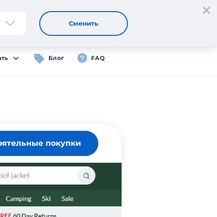
Регистрация
Вход
RU
Сменить
ать
Блог
FAQ
оятельные покупки