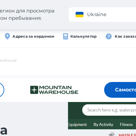
егион для просмотра
Приложение
Ukraine
стом пребывания.
Адреса за кордоном
Калькулятор
Как заказ
arehouse
Самост
а