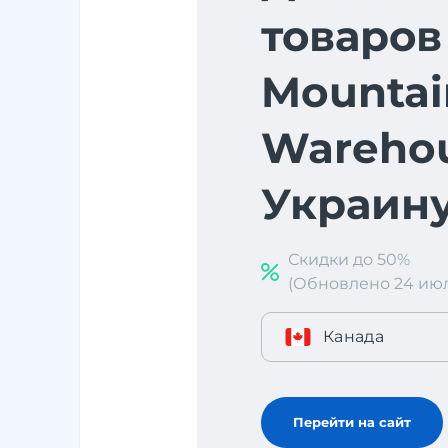
товаров
Mountai
Warehou
Украин
Скидки до 50%
(Обновлено 24 июл. 
Канада
Перейти на сайт