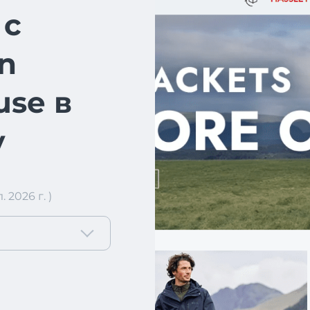
 с
n
se в
у
2026 г. )