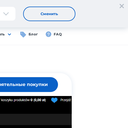
Регистрация
Вход
RU
Сменить
ать
Блог
FAQ
оятельные покупки