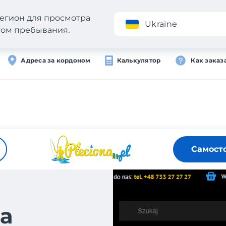
егион для просмотра
Приложение
Ukraine
стом пребывания.
Адреса за кордоном
Калькулятор
Как заказ
Самост
а