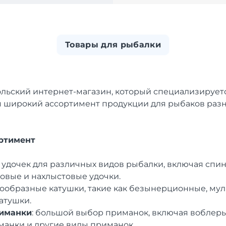
Товары для рыбалки
льский интернет-магазин, который специализируетс
я широкий ассортимент продукции для рыбаков раз
ртимент
р удочек для различных видов рыбалки, включая спи
овые и нахлыстовые удочки.
нообразные катушки, такие как безынерционные, му
атушки.
иманки
: большой выбор приманок, включая воблеры
анки и другие виды приманок.