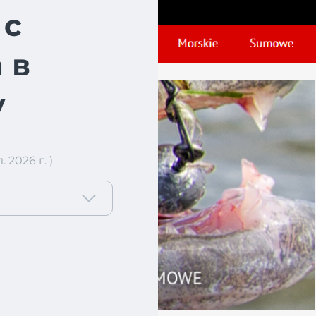
 с
 в
у
2026 г. )