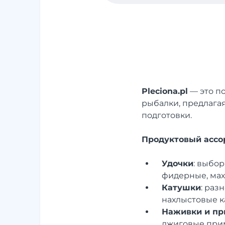
Pleciona.pl
— это по
рыбалки, предлага
подготовки.
Продуктовый ассо
Удочки
: выбо
фидерные, мах
Катушки
: раз
нахлыстовые к
Наживки и пр
джиговые прим