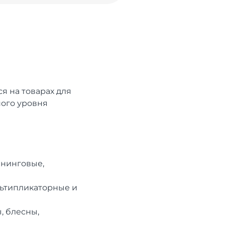
я на товарах для
ного уровня
ннинговые,
льтипликаторные и
, блесны,