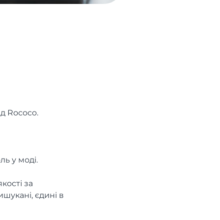
ід Rococo.
ь у моді.
кості за
шукані, єдині в