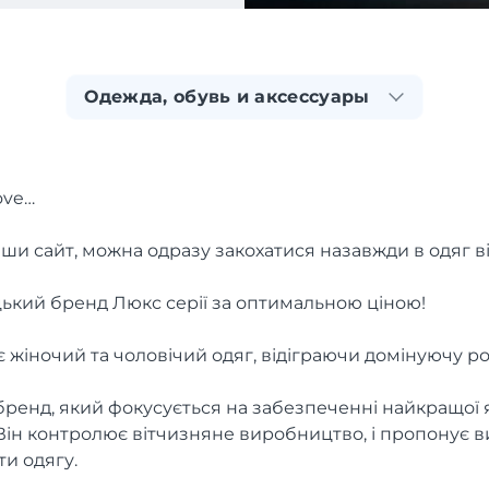
Одежда, обувь и аксессуары
love…
вши сайт, можна одразу закохатися назавжди в одяг в
ький бренд Люкс серії за оптимальною ціною!
 жіночий та чоловічий одяг, відіграючи домінуючу рол
бренд, який фокусується на забезпеченні найкращої я
ін контролює вітчизняне виробництво, і пропонує ви
ти одягу.