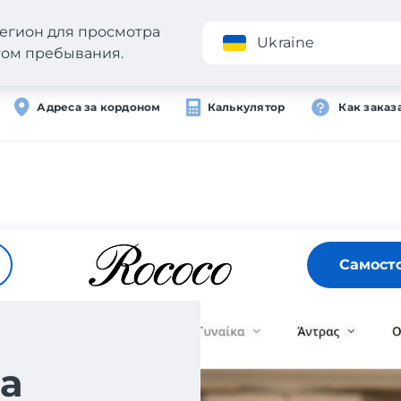
егион для просмотра
Приложение
Ukraine
стом пребывания.
Адреса за кордоном
Калькулятор
Как заказ
Самост
а