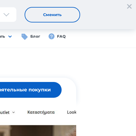
Регистрация
Вход
RU
Сменить
ать
Блог
FAQ
оятельные покупки