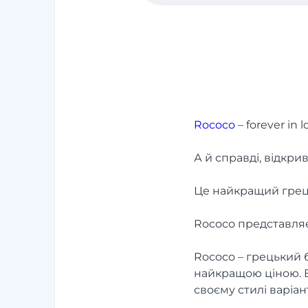
Rococo
– forever in 
А й справді, відкри
Це найкращий грец
Rococo представляє
Rococo – грецький 
найкращою ціною. В
своєму стилі варіан