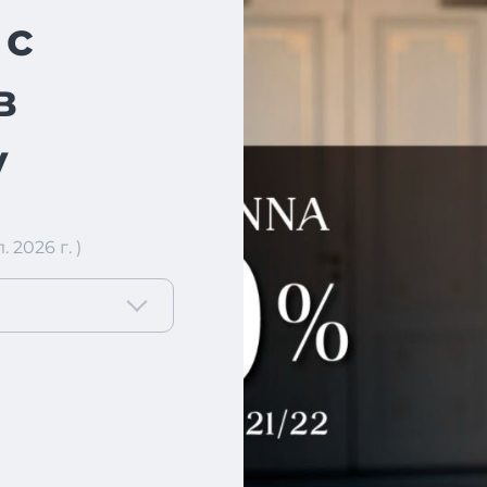
 с
в
у
2026 г. )