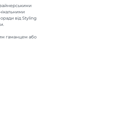
дизайнерськими
унікальними
оради від Styling
и.
ним гаманцем або