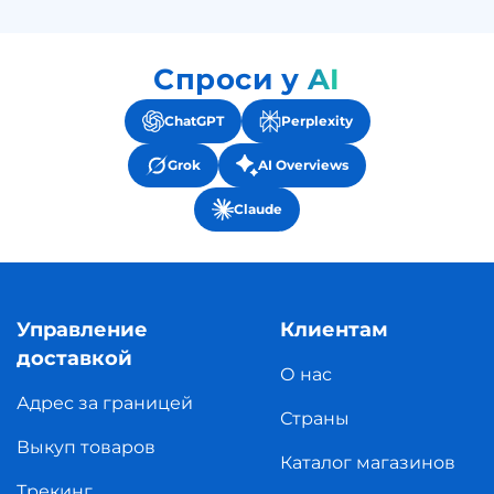
Спроси у AI
ChatGPT
Perplexity
Grok
AI Overviews
Claude
Управление
Клиентам
доставкой
О нас
Адрес за границей
Страны
Выкуп товаров
Каталог магазинов
Трекинг