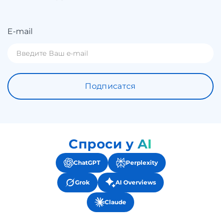
E-mail
Подписатся
Спроси у AI
ChatGPT
Perplexity
Grok
AI Overviews
Claude