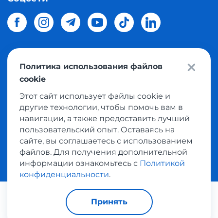
Политика использования файлов
© 2026 Meest Shopping
доставка покупок с интернет
cookie
магазинов мира в Украину.
Все права защищены
Этот сайт использует файлы cookie и
другие технологии, чтобы помочь вам в
Политика конфиденциальности
навигации, а также предоставить лучший
Публичная оферта
пользовательский опыт. Оставаясь на
Условия пользования сервисом выкупа товаров
сайте, вы соглашаетесь с использованием
файлов. Для получения дополнительной
информации ознакомьтесь с
Политикой
конфиденциальности
.
Платежные системы:
Принять