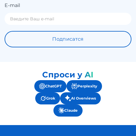
E-mail
Подписатся
Спроси у AI
ChatGPT
Perplexity
Grok
AI Overviews
Claude