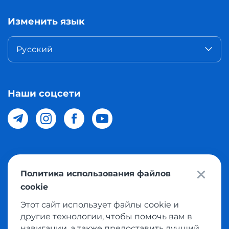
Изменить язык
Русский
Наши соцсети
© 2026 Meest Shopping доставка покупок с интернет
Политика использования файлов
магазинов мира в Узбекистан. Все права защищены
cookie
Этот сайт использует файлы cookie и
Политика конфиденциальности
другие технологии, чтобы помочь вам в
Публичная оферта
навигации, а также предоставить лучший