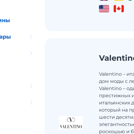
ины
уары
Valentin
Valentino – 
дом моды с л
Valentino – о
престижных 
итальянских 
который на п
шести десяти
элегантность
роскошью и б