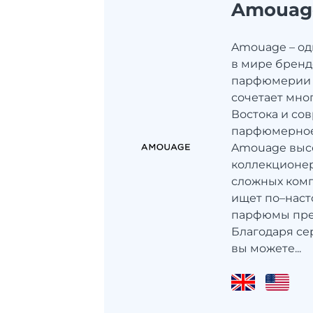
Amouag
Amouage – од
в мире брен
парфюмерии к
сочетает мно
Востока и со
парфюмерное
Amouage выс
коллекционе
сложных комп
ищет по–нас
парфюмы пре
Благодаря се
вы можете...