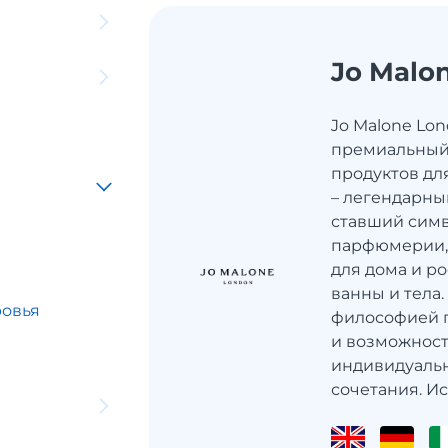
Jo Malo
Jo Malone Lo
премиальный
продуктов дл
– легендарны
ставший сим
парфюмерии,
для дома и р
ванны и тела.
ровья
философией п
и возможност
ы
индивидуаль
сочетания. Ис