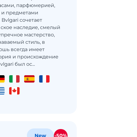
асами, парфюмерией,
 и предметами
Bvlgari сочетает
ское наследие, смелый
упречное мастерство,
аваемый стиль, в
ошь всегда имеет
тория и происхождение
gari был ос...
-50%
New