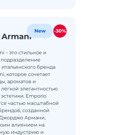
-30%
New
 Armani
i – это стильное и
 подразделение
 итальянского бренда
i, которое сочетает
ы, ароматов и
с лёгкой элегантностью
эстетики. Emporio
тся частью масштабной
брендов, созданной
 Джорджо Армани,
воим влиянием на
ную индустрию и