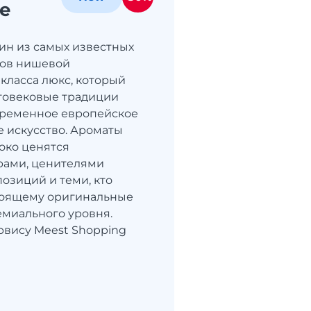
e
ин из самых известных
дов нишевой
ласса люкс, который
говековые традиции
временное европейское
 искусство. Ароматы
око ценятся
рами, ценителями
озиций и теми, кто
тоящему оригинальные
миального уровня.
рвису Meest Shopping