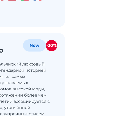
-30%
New
o
итальянский люксовый
егендарной историей
дин из самых
и узнаваемых
домов высокой моды,
ротяжении более чем
летий ассоциируется с
ю, утончённой
езупречным стилем.