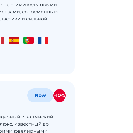
ен своими культовыми
бразами, современным
лассики и сильной
-10%
New
ендарный итальянский
 люкс, известный во
воими ювелирными