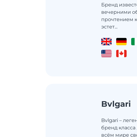
Бренд извест
вечерними о
прочтением к
эстет...
Bvlgari
Bvlgari – лег
бренд класса
всём мире с