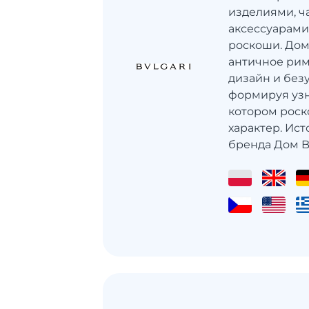
изделиями, ч
аксессуарами
роскоши. Дом 
античное рим
дизайн и без
формируя узн
котором роск
характер. Ис
бренда Дом Bvl