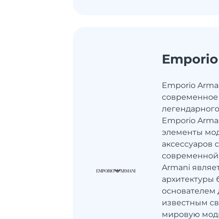
Emporio
Emporio Arman
современное
легендарного
Emporio Arman
элементы мод
аксессуаров 
современной 
Armani являе
архитектуры 
основателем
известным с
мировую мод