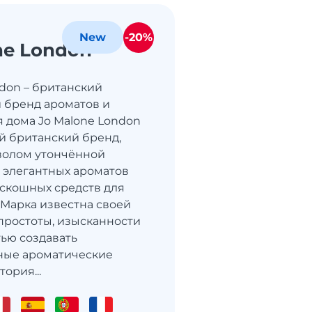
-20%
New
ne London
ndon – британский
 бренд ароматов и
я дома Jo Malone London
й британский бренд,
волом утончённой
 элегантных ароматов
оскошных средств для
 Марка известна своей
ростоты, изысканности
ью создавать
ные ароматические
тория...