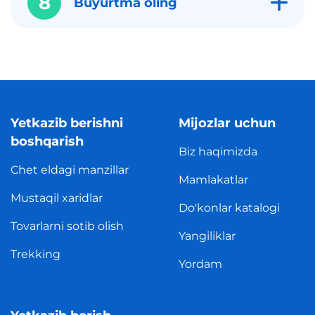
8
Buyurtma oling
Yetkazib berishni
Mijozlar uchun
boshqarish
Biz haqimizda
Chet eldagi manzillar
Mamlakatlar
Mustaqil xaridlar
Do'konlar katalogi
Tovarlarni sotib olish
Yangiliklar
Trekking
Yordam