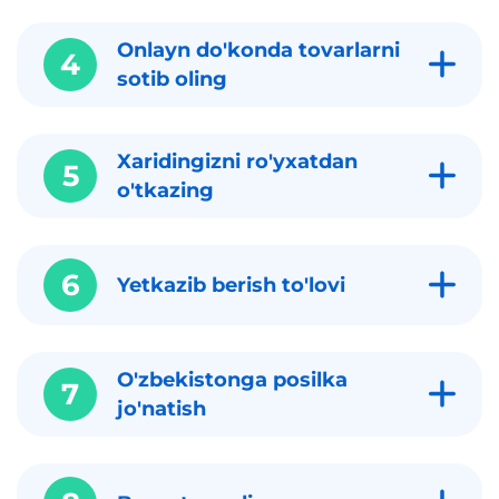
Onlayn do'konda tovarlarni
4
sotib oling
Xaridingizni ro'yxatdan
5
o'tkazing
6
Yetkazib berish to'lovi
O'zbekistonga posilka
7
jo'natish