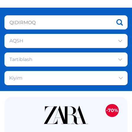
AQSH
Tartiblash
Kiyim
-70%