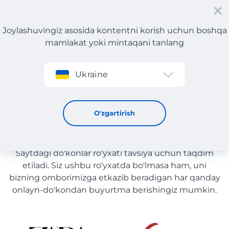
Joylashuvingiz asosida kontentni korish uchun boshqa
mamlakat yoki mintaqani tanlang
Roʻyxatdan oʻtish
Ukraine
Kiyim yetkazib berish bilan O'zbekiston
Kiyim yetkazib berish bilan
O'zgartirish
O'zbekiston
Saytdagi do'konlar ro'yxati tavsiya uchun taqdim
etiladi. Siz ushbu ro'yxatda bo'lmasa ham, uni
bizning omborimizga etkazib beradigan har qanday
onlayn-do'kondan buyurtma berishingiz mumkin.