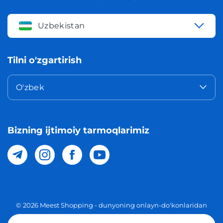
Uzbekistan
Tilni o'zgartirish
O'zbek
Bizning ijtimoiy tarmoqlarimiz
© 2026 Meest Shopping - dunyoning onlayn-do'konlaridan
O'zbekistonga xaridlarni yetkazib berish. Barcha huquqlar