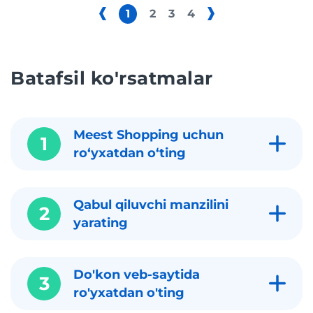
1
2
3
4
Batafsil ko'rsatmalar
Meest Shopping uchun
1
roʻyxatdan oʻting
Qabul qiluvchi manzilini
2
yarating
Do'kon veb-saytida
3
ro'yxatdan o'ting