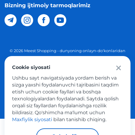
Bizning ijtimoiy tarmoqlarimiz
© 2026 Meest Shopping - dunyoning onlayn-do'konlaridan
O'zbekistonga xaridlarni yetkazib berish. Barcha huquqlar
Cookie siyosati
Maxfiylik siyosati
Ushbu sayt navigatsiyada yordam berish va
Ommaviy taklif
sizga yaxshi foydalanuvchi tajribasini taqdim
etish uchun cookie fayllari va boshqa
Tovar sotib olish xizmatidan foydalanish shartlari
texnologiyalardan foydalanadi. Saytda qolish
orqali siz fayllardan foydalanishga rozilik
bildirasiz. Qo'shimcha ma'lumot uchun
Maxfiylik siyosati
bilan tanishib chiqing.
Platijni tizimlar