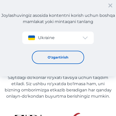
Joylashuvingiz asosida kontentni korish uchun boshqa
mamlakat yoki mintaqani tanlang
Roʻyxatdan oʻtish
Ukraine
Parfyumeriya yetkazib berish bilan O'zbekiston
Parfyumeriya yetkazib berish
O'zgartirish
bilan O'zbekiston
Saytdagi do'konlar ro'yxati tavsiya uchun taqdim
etiladi. Siz ushbu ro'yxatda bo'lmasa ham, uni
bizning omborimizga etkazib beradigan har qanday
onlayn-do'kondan buyurtma berishingiz mumkin.