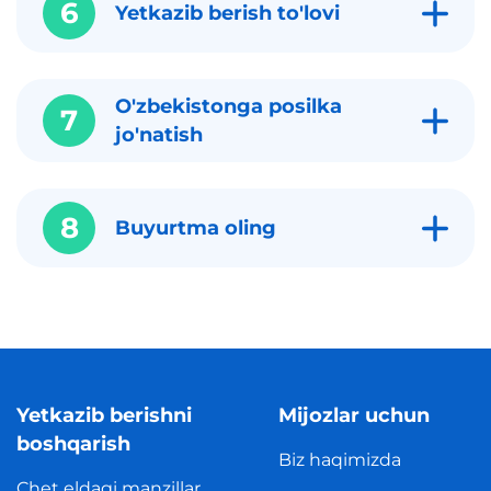
6
Yetkazib berish to'lovi
O'zbekistonga posilka
7
jo'natish
8
Buyurtma oling
Yetkazib berishni
Mijozlar uchun
boshqarish
Biz haqimizda
Chet eldagi manzillar