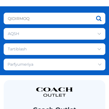
AQSH
Tartiblash
Parfyumeriya