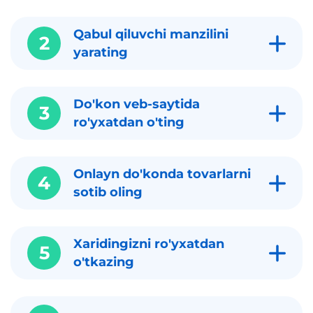
Qabul qiluvchi manzilini
2
yarating
Do'kon veb-saytida
3
ro'yxatdan o'ting
Onlayn do'konda tovarlarni
4
sotib oling
Xaridingizni ro'yxatdan
5
o'tkazing