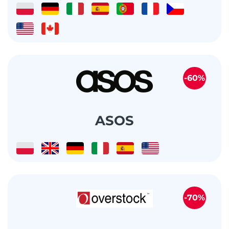
-60%
ASOS
-70%