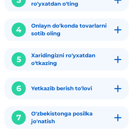
3
ro'yxatdan o'ting
Onlayn do'konda tovarlarni
4
sotib oling
Xaridingizni ro'yxatdan
5
o'tkazing
6
Yetkazib berish to'lovi
O'zbekistonga posilka
7
jo'natish