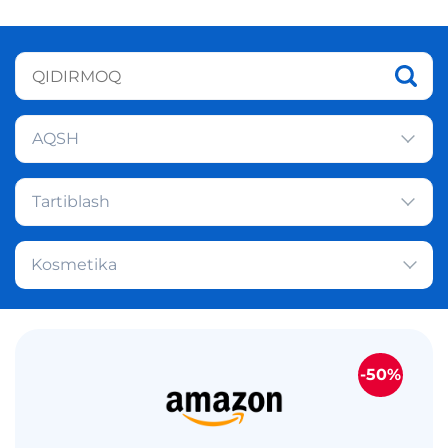
AQSH
Tartiblash
Kosmetika
-50%