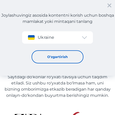
Joylashuvingiz asosida kontentni korish uchun boshqa
mamlakat yoki mintaqani tanlang
Roʻyxatdan oʻtish
Ukraine
Kosmetika yetkazib berish bilan O'zbekiston
Kosmetika yetkazib berish
O'zgartirish
bilan O'zbekiston
Saytdagi do'konlar ro'yxati tavsiya uchun taqdim
etiladi. Siz ushbu ro'yxatda bo'lmasa ham, uni
bizning omborimizga etkazib beradigan har qanday
onlayn-do'kondan buyurtma berishingiz mumkin.