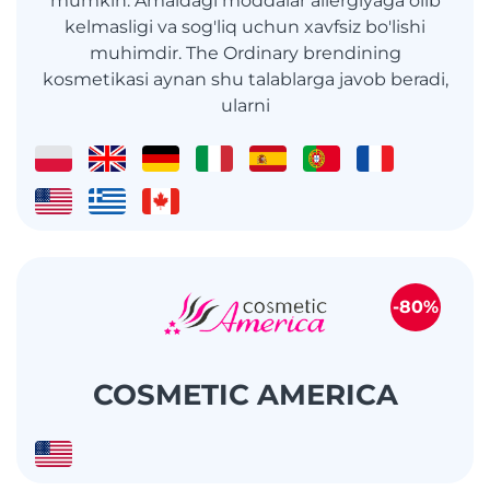
mumkin. Amaldagi moddalar allergiyaga olib
kelmasligi va sog'liq uchun xavfsiz bo'lishi
muhimdir. The Ordinary brendining
kosmetikasi aynan shu talablarga javob beradi,
ularni
-80%
COSMETIC AMERICA