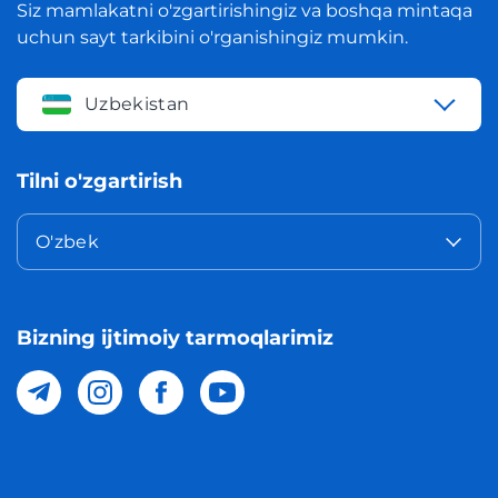
Siz mamlakatni o'zgartirishingiz va boshqa mintaqa
uchun sayt tarkibini o'rganishingiz mumkin.
Uzbekistan
Tilni o'zgartirish
O'zbek
Bizning ijtimoiy tarmoqlarimiz