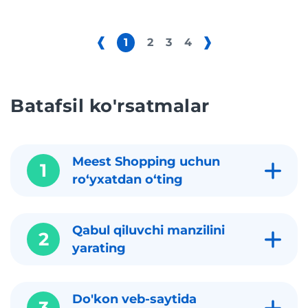
1
2
3
4
Batafsil ko'rsatmalar
Meest Shopping uchun
1
roʻyxatdan oʻting
Qabul qiluvchi manzilini
2
yarating
Do'kon veb-saytida