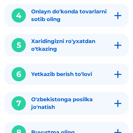
Onlayn do'konda tovarlarni
4
sotib oling
Xaridingizni ro'yxatdan
5
o'tkazing
6
Yetkazib berish to'lovi
O'zbekistonga posilka
7
jo'natish
8
Buyurtma oling