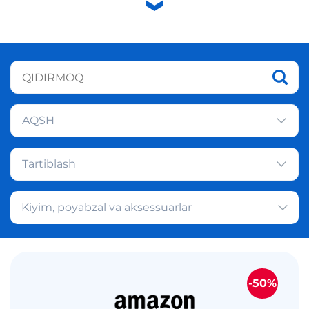
AQSH
Tartiblash
Kiyim, poyabzal va aksessuarlar
-50%