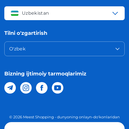
Uzbekistan
Tilni o'zgartirish
O'zbek
Bizning ijtimoiy tarmoqlarimiz
© 2026 Meest Shopping - dunyoning onlayn-do'konlaridan
O'zbekistonga xaridlarni yetkazib berish. Barcha huquqlar