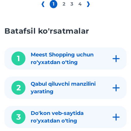
1
2
3
4
Batafsil ko'rsatmalar
Meest Shopping uchun
1
roʻyxatdan oʻting
Qabul qiluvchi manzilini
2
yarating
Do'kon veb-saytida
3
ro'yxatdan o'ting