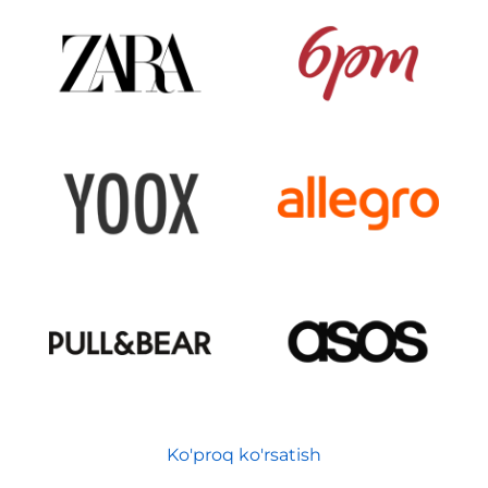
Ko'proq ko'rsatish