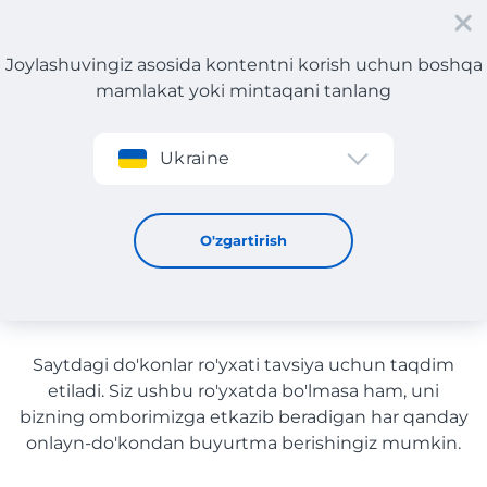
Joylashuvingiz asosida kontentni korish uchun boshqa
mamlakat yoki mintaqani tanlang
Roʻyxatdan oʻtish
Ukraine
Kiyim, poyabzal va aksessuarlar yetkazib berish bilan
O'zbekiston
Kiyim, poyabzal va
O'zgartirish
aksessuarlar yetkazib berish
bilan O'zbekiston
Saytdagi do'konlar ro'yxati tavsiya uchun taqdim
etiladi. Siz ushbu ro'yxatda bo'lmasa ham, uni
bizning omborimizga etkazib beradigan har qanday
onlayn-do'kondan buyurtma berishingiz mumkin.