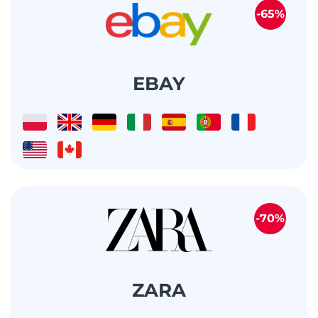
-65%
EBAY
-70%
ZARA