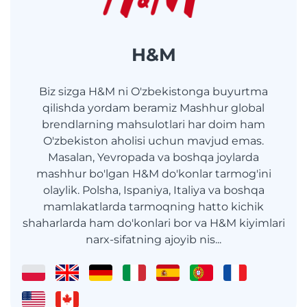
H&M
Biz sizga H&M ni O'zbekistonga buyurtma
qilishda yordam beramiz Mashhur global
brendlarning mahsulotlari har doim ham
O'zbekiston aholisi uchun mavjud emas.
Masalan, Yevropada va boshqa joylarda
mashhur bo'lgan H&M do'konlar tarmog'ini
olaylik. Polsha, Ispaniya, Italiya va boshqa
mamlakatlarda tarmoqning hatto kichik
shaharlarda ham do'konlari bor va H&M kiyimlari
narx-sifatning ajoyib nis...