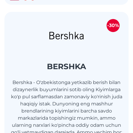
-30%
BERSHKA
Bershka - O'zbekistonga yetkazib berish bilan
dizaynerlik buyumlarini sotib oling Kiyimlarga
ko'p pul sarflamasdan zamonaviy ko'rinish juda
haqiqiy istak. Dunyoning eng mashhur
brendlarining kiyimlarini barcha savdo
markazlarida topishingiz mumkin, ammo
ularning narxlari ko'pincha oddiy odam uchun
qo'li yetmaydigan darajada. Ammo yechim bor: