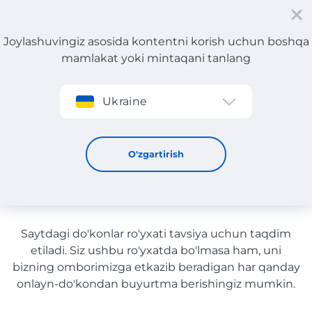
Joylashuvingiz asosida kontentni korish uchun boshqa
mamlakat yoki mintaqani tanlang
Roʻyxatdan oʻtish
Ukraine
Kompyuterlar va noutbuklar yetkazib berish bilan
O'zbekiston
Kompyuterlar va noutbuklar
O'zgartirish
yetkazib berish bilan
O'zbekiston
Saytdagi do'konlar ro'yxati tavsiya uchun taqdim
etiladi. Siz ushbu ro'yxatda bo'lmasa ham, uni
bizning omborimizga etkazib beradigan har qanday
onlayn-do'kondan buyurtma berishingiz mumkin.