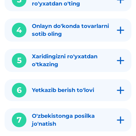
ro'yxatdan o'ting
Onlayn do'konda tovarlarni
4
sotib oling
Xaridingizni ro'yxatdan
5
o'tkazing
6
Yetkazib berish to'lovi
O'zbekistonga posilka
7
jo'natish