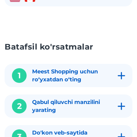
Batafsil ko'rsatmalar
Meest Shopping uchun
1
roʻyxatdan oʻting
Qabul qiluvchi manzilini
2
yarating
Do'kon veb-saytida
3