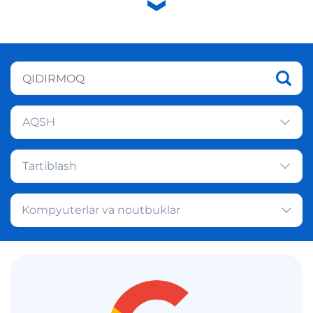
AQSH
Tartiblash
Kompyuterlar va noutbuklar