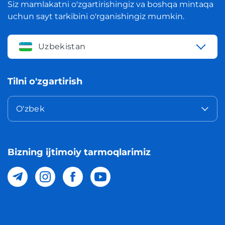
Siz mamlakatni o'zgartirishingiz va boshqa mintaqa
uchun sayt tarkibini o'rganishingiz mumkin.
Uzbekistan
Tilni o'zgartirish
O'zbek
Bizning ijtimoiy tarmoqlarimiz