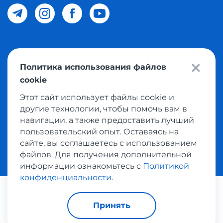
© 2026 Meest Shopping доставка покупок с интернет
Политика использования файлов
магазинов мира в Узбекистан. Все права защищены
cookie
Этот сайт использует файлы cookie и
Политика конфиденциальности
другие технологии, чтобы помочь вам в
Публичная оферта
навигации, а также предоставить лучший
пользовательский опыт. Оставаясь на
Условия использования сервисом выкупа товаров
сайте, вы соглашаетесь с использованием
файлов. Для получения дополнительной
информации ознакомьтесь с
Политикой
конфиденциальности
.
Платежные системы:
Принять