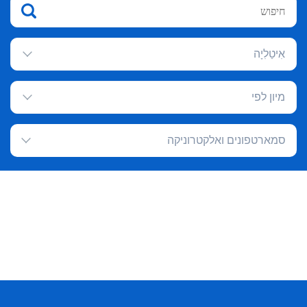
אִיטַלִיָה
מיון לפי
סמארטפונים ואלקטרוניקה