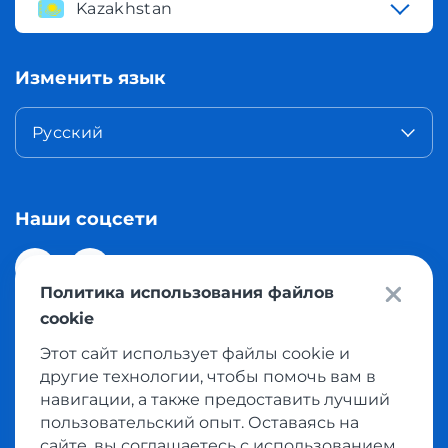
Kazakhstan
Изменить язык
Русский
Наши соцсети
Политика использования файлов
cookie
Этот сайт использует файлы cookie и
© 2026 Meest Shopping доставка покупок с интернет
другие технологии, чтобы помочь вам в
магазинов мира в Казахстан. Все права защищены
навигации, а также предоставить лучший
пользовательский опыт. Оставаясь на
сайте, вы соглашаетесь с использованием
Политика конфиденциальности