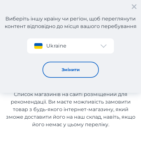
Виберіть іншу країну чи регіон, щоб переглянути
контент відповідно до місця вашого перебування
Реєстрація
Ukraine
Жіночі та чоловічі аксесуари з Польщі
Жіночі та чоловічі аксесуари
Змінити
з Польщі
Список магазинів на сайті розміщений для
рекомендації. Ви маєте можливість замовити
товар з будь-якого інтернет-магазину, який
зможе доставити його на наш склад, навіть, якщо
його немає у цьому переліку.