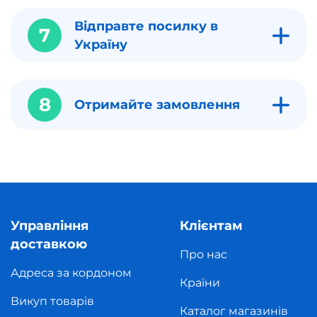
Відправте посилку в
7
Україну
8
Отримайте замовлення
Управління
Клієнтам
доставкою
Про нас
Адреса за кордоном
Країни
Викуп товарів
Каталог магазинів