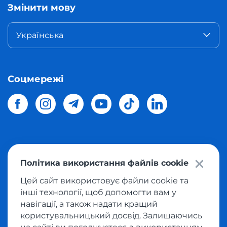
Змінити мову
Українська
Соцмережі
© 2026 Meest Shopping
доставка покупок з інтернет-
Політика використання файлів cookie
магазинів світу в Україну.
Всі права захищені
Цей сайт використовує файли cookie та
інші технології, щоб допомогти вам у
Політика конфіденційності
навігації, а також надати кращий
Публічна оферта
користувальницький досвід. Залишаючись
Умови користування сервісом викупу товарів