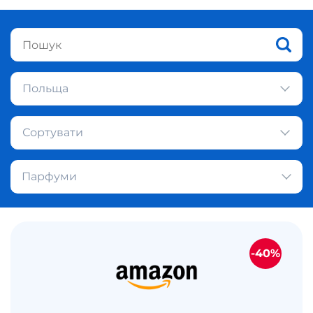
Польща
Сортувати
Парфуми
-40%