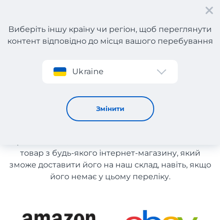
Виберіть іншу країну чи регіон, щоб переглянути
контент відповідно до місця вашого перебування
Реєстрація
Ukraine
Парфуми з Польщі
Парфуми з Польщі
Змінити
Список магазинів на сайті розміщений для
рекомендації. Ви маєте можливість замовити
товар з будь-якого інтернет-магазину, який
зможе доставити його на наш склад, навіть, якщо
його немає у цьому переліку.