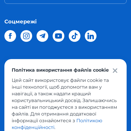
Соцмережі
© 2026 Meest Shopping
доставка покупок з інтернет-
Політика використання файлів cookie
магазинів світу в Україну.
Всі права захищені
Цей сайт використовує файли cookie та
інші технології, щоб допомогти вам у
Політика конфіденційності
навігації, а також надати кращий
Публічна оферта
користувальницький досвід. Залишаючись
Умови користування сервісом викупу товарів
на сайті ви погоджуєтеся з використанням
файлів. Для отримання додаткової
інформації ознайомтеся з
Політикою
конфіденційності
.