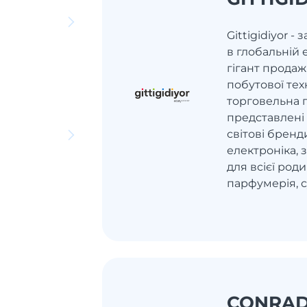
Gittigidiyor -
в глобальній 
гігант продаж
побутової тех
торговельна 
представлені 
світові бренд
електроніка, з
для всієї роди
парфумерія, с
CONRA