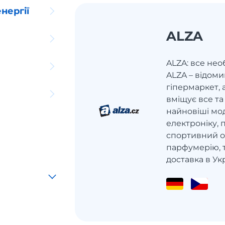
нергії
ALZA
ALZA: все нео
ALZA – відом
гіпермаркет,
вміщує все та
найновіші мод
електроніку, 
спортивний од
парфумерію, т
доставка в Ук