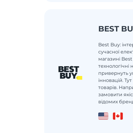
BEST B
Best Buy: інт
сучасної елек
магазині Best
технологічні 
привернуть у
інновацій. Ту
товарів. Напр
замовити якіс
відомих бренді