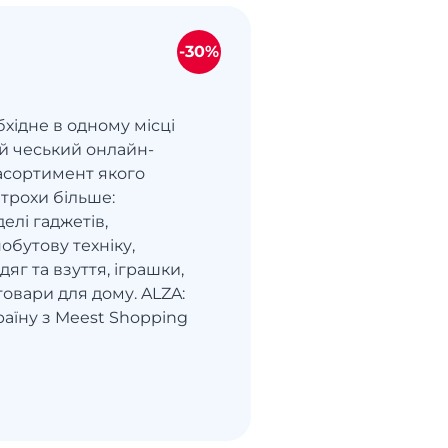
-30%
бхідне в одному місці
ий чеський онлайн-
 асортимент якого
 трохи більше:
елі гаджетів,
побутову техніку,
яг та взуття, іграшки,
овари для дому. ALZA:
раїну з Meest Shopping