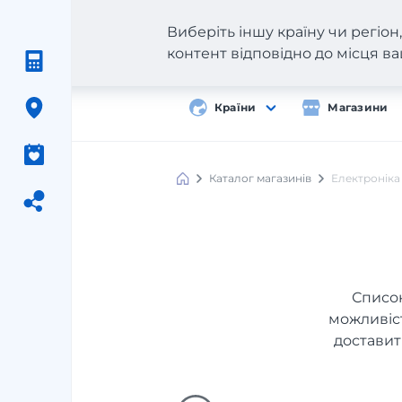
Виберіть іншу країну чи регіо
контент відповідно до місця 
Країни
Магазини
Каталог магазинів
Електроніка
Список
можливіст
доставит