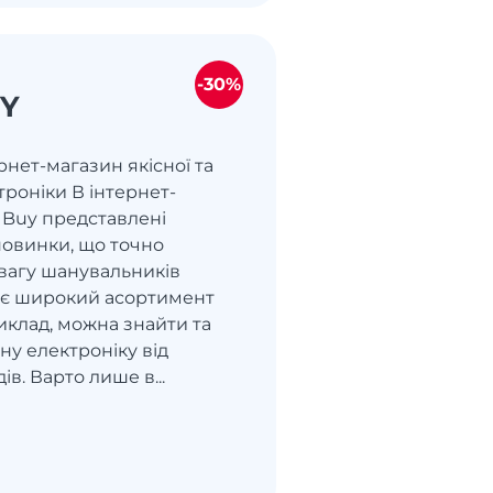
-30%
UY
ернет-магазин якісної та
троніки В інтернет-
 Buy представлені
новинки, що точно
вагу шанувальників
т є широкий асортимент
иклад, можна знайти та
ну електроніку від
в. Варто лише в...