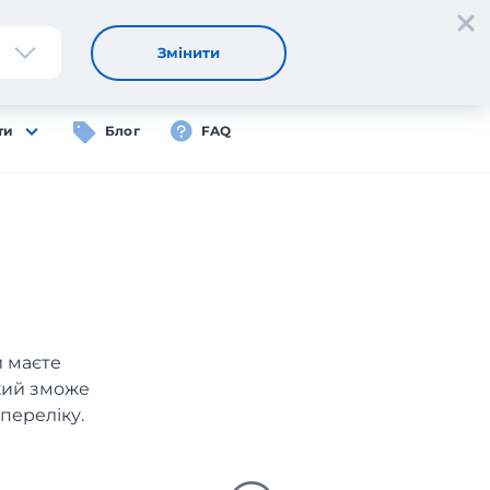
Реєстрація
Вхід
UA
Змінити
ти
Блог
FAQ
и маєте
який зможе
переліку.