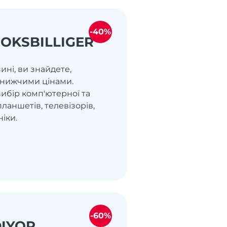
-40%
OKSBILLIGER
ині, ви знайдете,
айнижчими цінами.
ибір комп'ютерної та
планшетів, телевізорів,
ніки.
-60%
DIYOR