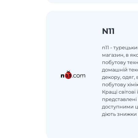
N11
n11 - турець
магазин, в як
побутову техн
домашній тек
декору, одяг, 
побутову хімію
Кращі світові
представлені 
доступними ці
діють знижки 