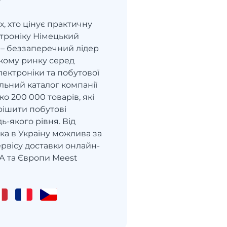
х, хто цінує практичну
ктроніку Німецький
 – беззаперечний лідер
кому ринку серед
ектроніки та побутової
альний каталог компанії
ко 200 000 товарів, які
рішити побутові
-якого рівня. Від
ка в Україну можлива за
рвісу доставки онлайн-
А та Європи Meest