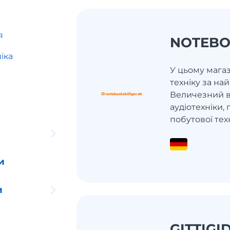
я
NOTEBO
іка
У цьому магаз
техніку за н
Величезний в
аудіотехніки, 
побутової тех
и
и
GITTIGI