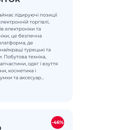
 займає лідируючі позиції
електронній торгівлі,
ів електроніки та
ніки, це безпечна
платформа, де
найкращі турецькі та
и. Побутова техніка,
апчастини, одяг і взуття
ни, косметика і
умки та аксесуар...
-46%
D