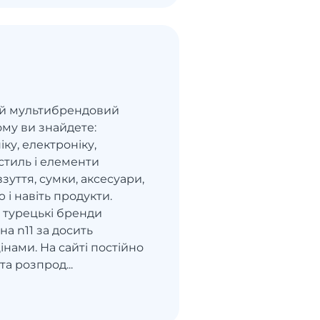
кий мультибрендовий
ому ви знайдете:
іку, електроніку,
стиль і елементи
взуття, сумки, аксесуари,
 і навіть продукти.
 і турецькі бренди
на n11 за досить
нами. На сайті постійно
та розпрод...