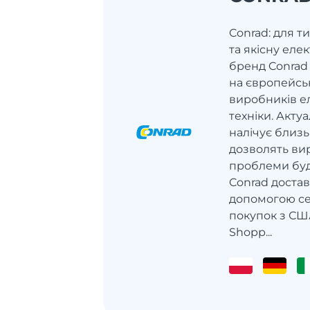
Conrad: для ти
та якісну еле
бренд Conrad
на європейсь
виробників ел
техніки. Акту
налічує близь
дозволять ви
проблеми будь
Conrad достав
допомогою се
покупок з СШ
Shopp...