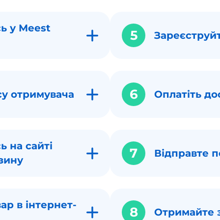
ь у Meest
5
Зареєструй
6
су отримувача
Оплатіть до
ь на сайті
7
Відправте п
зину
ар в інтернет-
8
Отримайте 