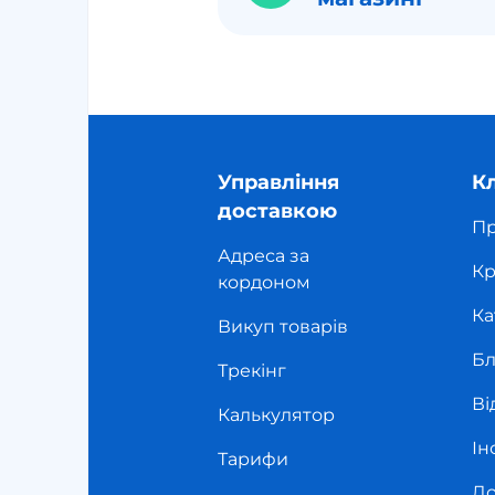
Управління
К
доставкою
Пр
Адреса за
Кр
кордоном
Ка
Викуп товарів
Бл
Трекінг
Ві
Калькулятор
Ін
Тарифи
До