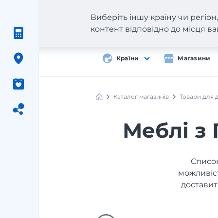
Виберіть іншу країну чи регіо
контент відповідно до місця 
Країни
Магазини
Каталог магазинів
Товари для 
Меблі з 
Список
можливіст
доставит