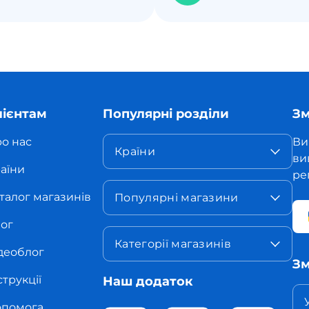
лієнтам
Популярні розділи
Зм
о нас
Ви
Країни
ви
аїни
ре
талог магазинів
Популярні магазини
ог
Категорії магазинів
деоблог
Зм
струкції
Наш додаток
помога