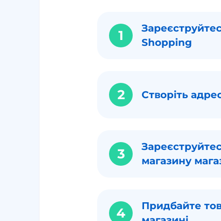
Зареєструйтес
1
Shopping
2
Створіть адре
Зареєструйтес
3
магазину мага
Придбайте тов
4
магазині