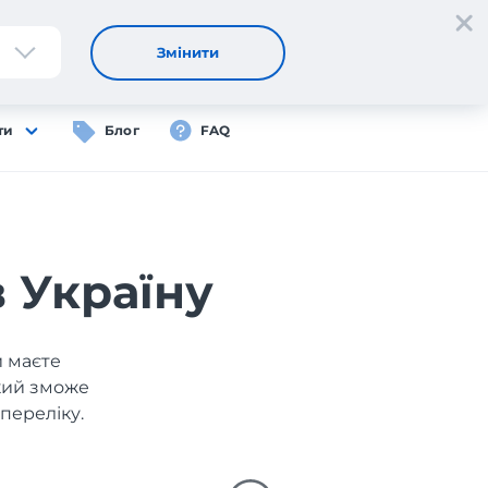
Реєстрація
Вхід
UA
Змінити
ти
Блог
FAQ
в Україну
и маєте
який зможе
переліку.