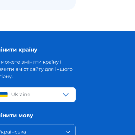
інити країну
 можете змінити країну і
вчити вміст сайту для іншого
гіону.
Ukraine
інити мову
Українська