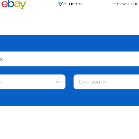
я
Сортувати