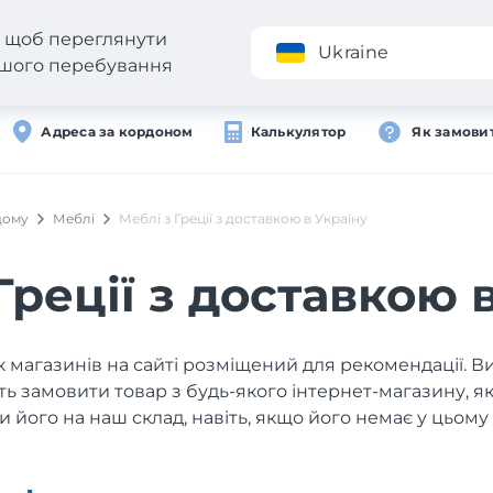
н, щоб переглянути
Додаток
Ukraine
вашого перебування
Адреса за кордоном
Калькулятор
Як замови
дому
Меблі
Меблі з Греції з доставкою в Україну
Греції з доставкою 
 магазинів на сайті розміщений для рекомендації. В
ь замовити товар з будь-якого інтернет-магазину, 
и його на наш склад, навіть, якщо його немає у цьому 