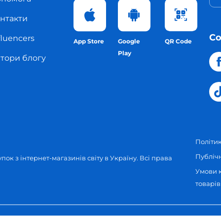
нтакти
С
fluencers
App Store
Google
QR Code
Play
тори блогу
Політик
Публіч
пок з інтернет-магазинів світу в Україну.
Всі права
Умови 
товарів