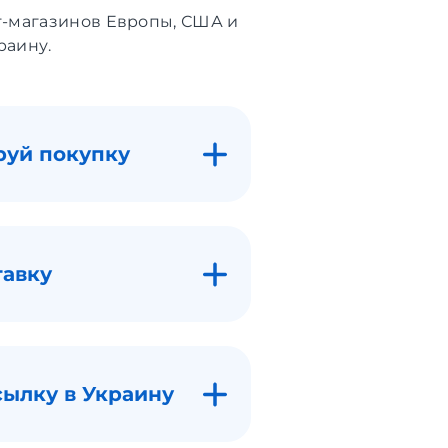
т-магазинов Европы, США и
раину.
руй покупку
тавку
сылку в Украину