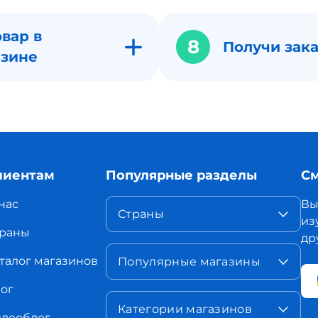
вар в
8
Получи зака
азине
лиентам
Популярные разделы
См
нас
Вы
Страны
из
раны
др
талог магазинов
Популярные магазины
ог
Категории магазинов
деоблог