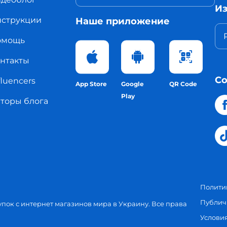
Из
струкции
Наше приложение
омощь
нтакты
Со
fluencers
App Store
Google
QR Code
Play
торы блога
Полити
Публич
упок с интернет магазинов мира в Украину.
Все права
Услови