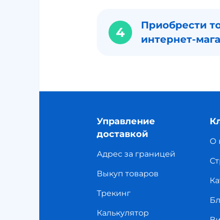
Приобрести то
4
интернет-маг
Управление
К
доставкой
О 
Адрес за границей
Ст
Выкуп товаров
Ка
Трекинг
Бл
Калькулятор
Ви