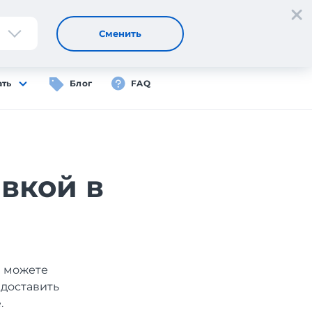
Регистрация
Вход
RU
Сменить
ать
Блог
FAQ
вкой в
ы можете
 доставить
.