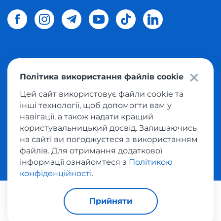
© 2026 Meest Shopping
доставка покупок з інтернет-
Політика використання файлів cookie
магазинів світу в Україну.
Всі права захищені
Цей сайт використовує файли cookie та
інші технології, щоб допомогти вам у
Політика конфіденційності
навігації, а також надати кращий
Публічна оферта
користувальницький досвід. Залишаючись
Умови користування сервісом викупу товарів
на сайті ви погоджуєтеся з використанням
файлів. Для отримання додаткової
інформації ознайомтеся з
Політикою
конфіденційності
.
За транзакції відповідає:
Прийняти