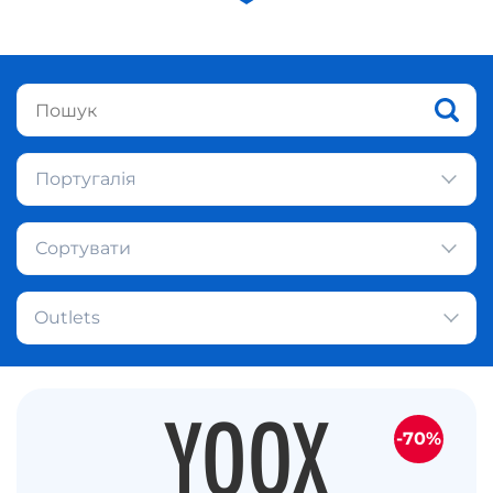
Португалія
Сортувати
Outlets
-70%