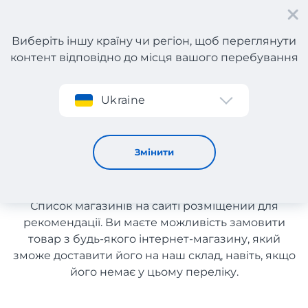
Виберіть іншу країну чи регіон, щоб переглянути
контент відповідно до місця вашого перебування
Реєстрація
Ukraine
Outlets з доставкою в Україну
Outlets з доставкою в
Змінити
Україну
Список магазинів на сайті розміщений для
рекомендації. Ви маєте можливість замовити
товар з будь-якого інтернет-магазину, який
зможе доставити його на наш склад, навіть, якщо
його немає у цьому переліку.