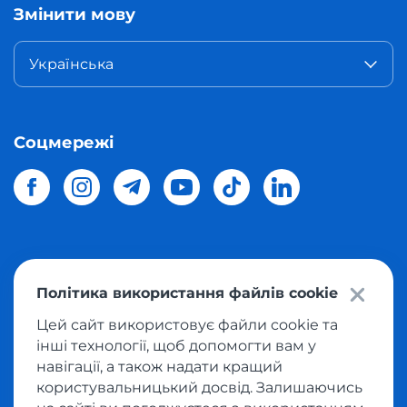
Змінити мову
Українська
Соцмережі
© 2026 Meest Shopping
доставка покупок з інтернет-
Політика використання файлів cookie
магазинів світу в Україну.
Всі права захищені
Цей сайт використовує файли cookie та
інші технології, щоб допомогти вам у
Політика конфіденційності
навігації, а також надати кращий
Публічна оферта
користувальницький досвід. Залишаючись
Умови користування сервісом викупу товарів