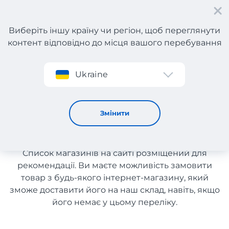
Виберіть іншу країну чи регіон, щоб переглянути
контент відповідно до місця вашого перебування
Реєстрація
Ukraine
Одяг, взуття та аксесуари з Португалії
Одяг, взуття та аксесуари з
Змінити
Португалії
Список магазинів на сайті розміщений для
рекомендації. Ви маєте можливість замовити
товар з будь-якого інтернет-магазину, який
зможе доставити його на наш склад, навіть, якщо
його немає у цьому переліку.