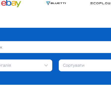
галія
Сортувати