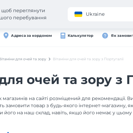
н, щоб переглянути
Додаток
Ukraine
вашого перебування
Адреса за кордоном
Калькулятор
Як замови
Вітаміни для очей та зору
Вітаміни для очей та зору з Португалії
для очей та зору з 
 магазинів на сайті розміщений для рекомендації. В
ь замовити товар з будь-якого інтернет-магазину, 
и його на наш склад, навіть, якщо його немає у цьому 