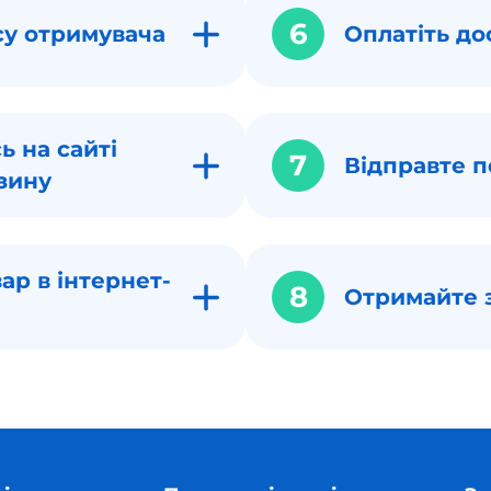
6
су отримувача
Оплатіть до
ь на сайті
7
Відправте п
зину
ар в інтернет-
8
Отримайте 