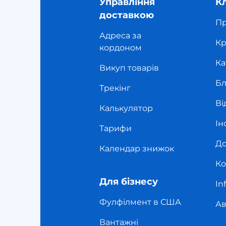
Управління
К
доставкою
Пр
Адреса за
Кр
кордоном
Ка
Викуп товарів
Бл
Трекінг
Ві
Калькулятор
Ін
Тарифи
До
Календар знижок
Ко
Для бізнесу
In
Фулфілмент в США
Ав
Вантажні