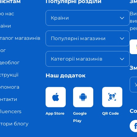
лієнтам
Популярні розділи
Зм
о нас
Ви
Країни
ви
аїни
ре
талог магазинів
Популярні магазини
ог
Категорії магазинів
деоблог
Зм
струкції
Наш додаток
помога
нтакти
С
fluencers
App Store
Google
QR Code
Play
тори блогу