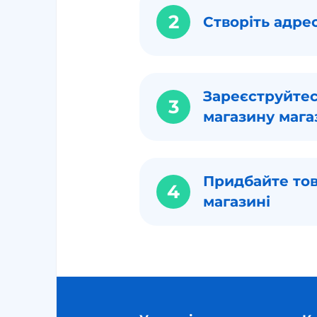
2
Створіть адре
Зареєструйтес
3
магазину мага
Придбайте тов
4
магазині