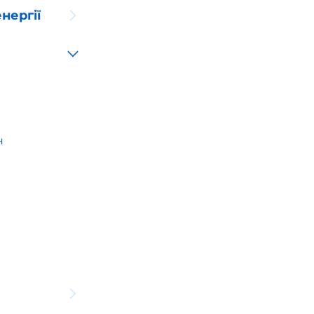
нергії
н