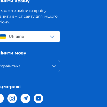
інити країну
 можете змінити країну і
вчити вміст сайту для іншого
гіону.
Ukraine
інити мову
Українська
оцмережі