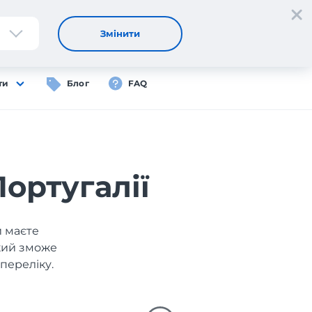
Реєстрація
Вхід
UA
Змінити
ти
Блог
FAQ
Португалії
и маєте
який зможе
переліку.