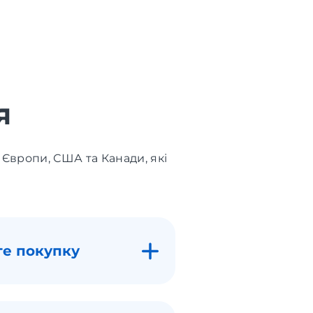
я
 Європи, США та Канади, які
те покупку