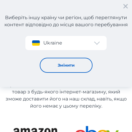
Виберіть іншу країну чи регіон, щоб переглянути
контент відповідно до місця вашого перебування
Реєстрація
Ukraine
Спортивний одяг зі США
Спортивний одяг зі США
Змінити
Список магазинів на сайті розміщений для
рекомендації. Ви маєте можливість замовити
товар з будь-якого інтернет-магазину, який
зможе доставити його на наш склад, навіть, якщо
його немає у цьому переліку.