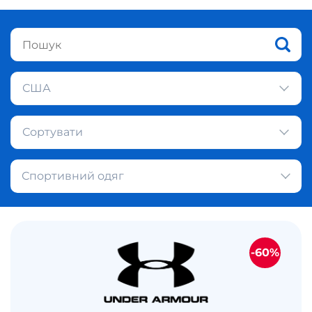
США
Сортувати
Спортивний одяг
-60%