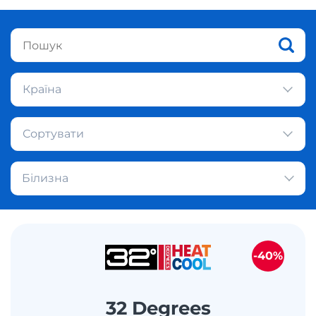
Країна
Сортувати
Білизна
-40%
32 Degrees