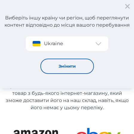
Виберіть іншу країну чи регіон, щоб переглянути
контент відповідно до місця вашого перебування
Реєстрація
Ukraine
Білизна
Білизна
Змінити
Список магазинів на сайті розміщений для
рекомендації. Ви маєте можливість замовити
товар з будь-якого інтернет-магазину, який
зможе доставити його на наш склад, навіть, якщо
його немає у цьому переліку.