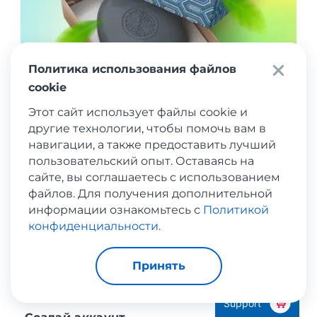
Политика использования файлов
cookie
Этот сайт использует файлы cookie и
другие технологии, чтобы помочь вам в
навигации, а также предоставить лучший
пользовательский опыт. Оставаясь на
сайте, вы соглашаетесь с использованием
файлов. Для получения дополнительной
Rituals | Body Scrub Bar
информации ознакомьтесь с
Политикой
конфиденциальности
.
Как покупать за границей и
Принять
получать заказы в Украине?
Support