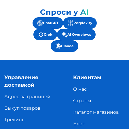
Спроси у AI
ChatGPT
Perplexity
Grok
AI Overviews
Claude
Управление
Клиентам
доставкой
О нас
Адрес за границей
Страны
Выкуп товаров
Каталог магазинов
Трекинг
Блог