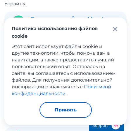
Украину.
Зарегистрируйся в Meest
1
Shopping
Политика использования файлов
cookie
Этот сайт использует файлы cookie и
2
Создай адрес получателя
другие технологии, чтобы помочь вам в
навигации, а также предоставить лучший
пользовательский опыт. Оставаясь на
сайте, вы соглашаетесь с использованием
Зарегистрируйся на сайте
3
файлов. Для получения дополнительной
магазина магазину
информации ознакомьтесь с
Политикой
конфиденциальности
.
Приобрести товар в
4
Принять
интернет-магазине
Support