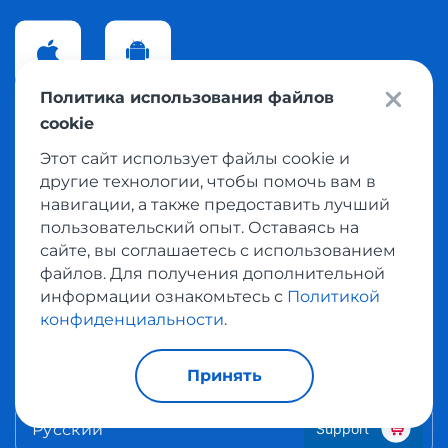
Политика использования файлов
App Store
Google Play
cookie
Этот сайт использует файлы cookie и
Сменить страну
другие технологии, чтобы помочь вам в
навигации, а также предоставить лучший
Вы можете изменить страну и изучить
пользовательский опыт. Оставаясь на
содержимое сайта для другого региона.
сайте, вы соглашаетесь с использованием
файлов. Для получения дополнительной
информации ознакомьтесь с
Политикой
Ukraine
конфиденциальности
.
Изменить язык
Принять
Support
Русский