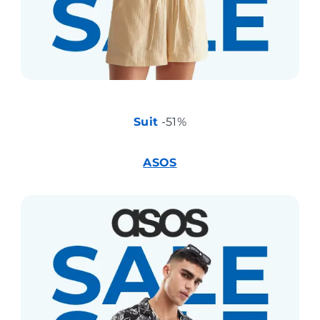
Suit
-51%
ASOS