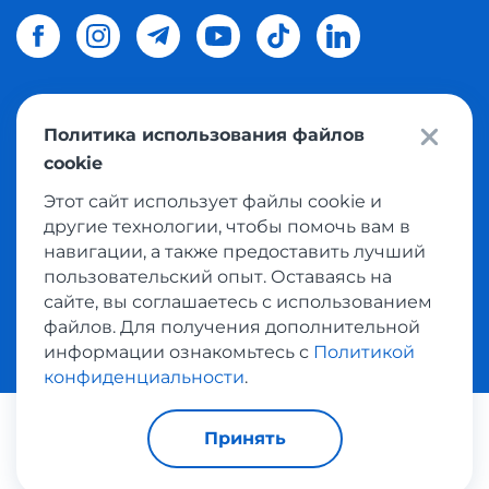
Политика использования файлов
© 2026 Meest Shopping
доставка покупок с интернет
cookie
магазинов мира в Украину.
Все права защищены
Этот сайт использует файлы cookie и
другие технологии, чтобы помочь вам в
Политика конфиденциальности
навигации, а также предоставить лучший
Публичная оферта
пользовательский опыт. Оставаясь на
Условия пользования сервисом выкупа товаров
сайте, вы соглашаетесь с использованием
файлов. Для получения дополнительной
информации ознакомьтесь с
Политикой
конфиденциальности
.
Платежные системы:
Принять