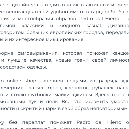
ого дизайнера находит отклик в активных и эне
ственных деятелей удобно иметь в гардеробе ба
ания и многообразия образов. Pedro del Hierro –
лемой классики и модного casual. Дизайне
олоритом больших европейских городов, передали
ны и их интересное микширование.
форма самовыражения, которая поможет каждо
 и лучшие качества, новые грани своей личнос
средством одежды.
rro online shop наполнен вещами из разряда «до
черних платьев, брюк, костюмов, рубашек, пальто
 и стилю футболки, майки, джинсы. Здесь точно
ыбранный лук и цель. Все это обрамить уместн
ности и скрытый шарм в свой образ неповторимым 
ку без переплат поможет Pedro del Hierro о