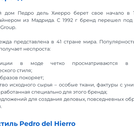
 дом Педро дель Хиерро берет свое начало в 1
йнером из Мадрида. С 1992 г бренд перешел под
 Group.
одежда представлена в 41 стране мира. Популярнос
получает неспроста:
диции в моде четко просматриваются в и
ского стиля;
образов покоряет;
тво исходного сырья – особые ткани, фактуры с ун
зработанная специально для этого бренда;
дложений для создания деловых, повседневных обр
.
иль Pedro del Hierro