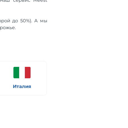
 наш сервис Meest
орой до 50%). А мы
орожье.
Италия