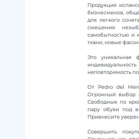
Продукция испанск
бизнесменов, обще
для легкого сочет
смешения незыб
самобытностью и к
ткани, новые фасо
Это уникальная 
индивидуальность
неповторимость по
От Pedro del Hie
Огромный выбор ве
Свободные по крою
пару обуви под в
Привнесите уверен
Совершить покуп