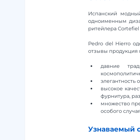
Испанский модный
одноименным диза
ритейлера Cortefiel
Pedro del Hierro 
отзывы продукция 
давние тра
космополитиче
элегантность 
высокое качес
фурнитура, ра
множество пре
особого случая
Узнаваемый ст