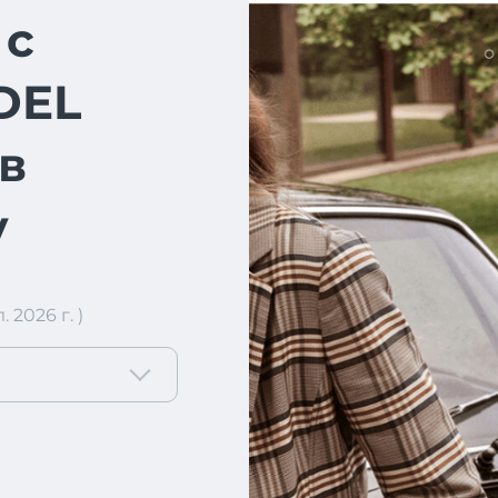
 с
DEL
в
у
2026 г. )