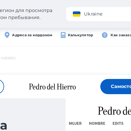
егион для просмотра
Приложение
Ukraine
стом пребывания.
Адреса за кордоном
Калькулятор
Как заказ
 HIERRO
Самост
а