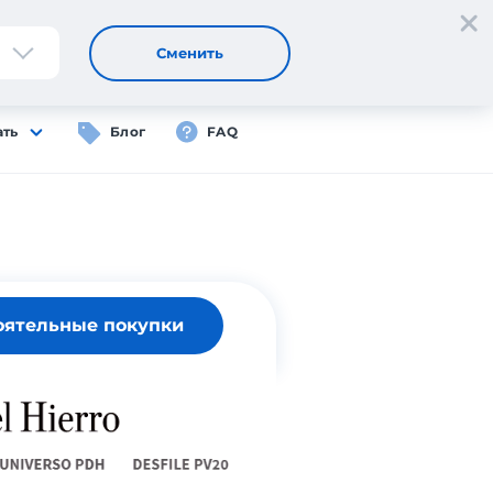
Регистрация
Вход
RU
Сменить
ать
Блог
FAQ
оятельные покупки