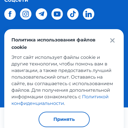
Соцсети
Политика использования файлов
© 2026 Meest Shopping
доставка покупок с интернет
cookie
магазинов мира в Украину.
Все права защищены
Этот сайт использует файлы cookie и
другие технологии, чтобы помочь вам в
Политика конфиденциальности
навигации, а также предоставить лучший
Публичная оферта
пользовательский опыт. Оставаясь на
Условия пользования сервисом выкупа товаров
сайте, вы соглашаетесь с использованием
файлов. Для получения дополнительной
информации ознакомьтесь с
Политикой
конфиденциальности
.
Платежные системы:
Принять