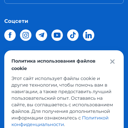
Соцсети
Политика использования файлов
© 2026 Meest Shopping
доставка покупок с интернет
cookie
магазинов мира в Украину.
Все права защищены
Этот сайт использует файлы cookie и
другие технологии, чтобы помочь вам в
Политика конфиденциальности
навигации, а также предоставить лучший
Публичная оферта
пользовательский опыт. Оставаясь на
Условия пользования сервисом выкупа товаров
сайте, вы соглашаетесь с использованием
файлов. Для получения дополнительной
информации ознакомьтесь с
Политикой
конфиденциальности
.