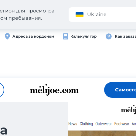
егион для просмотра
Приложение
Ukraine
стом пребывания.
Адреса за кордоном
Калькулятор
Как заказ
Самост
а