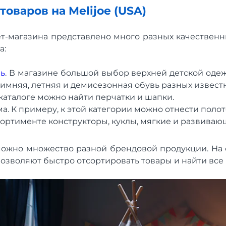
оваров на Melijoe (USA)
ет-магазина представлено много разных качественны
а:
вь
. В магазине большой выбор верхней детской одеж
 зимняя, летняя и демисезонная обувь разных извест
 каталоге можно найти перчатки и шапки.
а. К примеру, к этой категории можно отнести полот
сортименте конструкторы, куклы, мягкие и развиваю
ь можно множество разной брендовой продукции. На 
позволяют быстро отсортировать товары и найти все