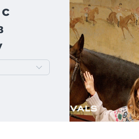
 с
в
у