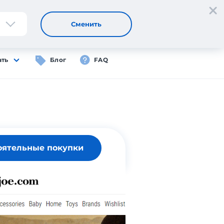
Регистрация
Вход
RU
Сменить
ать
Блог
FAQ
оятельные покупки