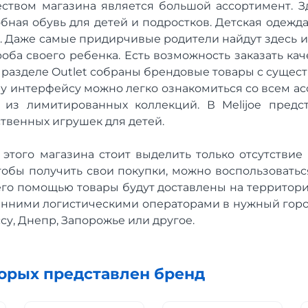
твом магазина является большой ассортимент. Зде
бная обувь для детей и подростков. Детская одежда 
. Даже самые придирчивые родители найдут здесь 
оба своего ребенка. Есть возможность заказать ка
В разделе Outlet собраны брендовые товары с сущес
у интерфейсу можно легко ознакомиться со всем ас
 из лимитированных коллекций. В Melijoe предс
твенных игрушек для детей.
 этого магазина стоит выделить только отсутствие
чтобы получить свои покупки, можно воспользоватьс
 его помощью товары будут доставлены на территори
нними логистическими операторами в нужный горо
ссу, Днепр, Запорожье или другое.
торых представлен бренд