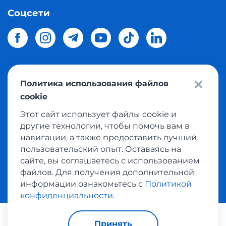
Соцсети
Политика использования файлов
© 2026 Meest Shopping
доставка покупок с интернет
cookie
магазинов мира в Украину.
Все права защищены
Этот сайт использует файлы cookie и
другие технологии, чтобы помочь вам в
Политика конфиденциальности
навигации, а также предоставить лучший
Публичная оферта
пользовательский опыт. Оставаясь на
Условия пользования сервисом выкупа товаров
сайте, вы соглашаетесь с использованием
файлов. Для получения дополнительной
информации ознакомьтесь с
Политикой
конфиденциальности
.
Платежные системы:
Принять